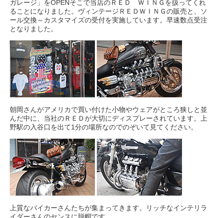
ガレージ」をOPENそこで当店のＲＥＤ ＷＩＮＧを扱ってくれ
ることになりました。ヴィンテージＲＥＤＷＩＮＧの販売と、ソ
ール交換～カスタマイズの受付を実施しています。早速数点受注
となりました。
朝岡さんがアメリカで買い付けた小物やウェアがところ狭しと並
んだ中に、当社のＲＥＤが大切にディスプレーされています。上
野駅の入谷口を出て1分の場所なのでのぞいて見てください。
上質なバイカーさんたちが集まってきます。リッチなインテリラ
イダーさんのセンスに脱帽です。