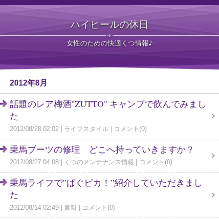
ハイヒールの休日
女性のための快適くつ情報♪
2012年8月
話題のレア梅酒"ZUTTO" キャンプで飲んでみまし
た
2012/08/28 02:02
ライフスタイル
コメント(0)
乗馬ブーツの修理 どこへ持っていきますか？
2012/08/27 04:08
くつのメンテナンス情報
コメント(0)
乗馬ライフで”ばぐピカ！”紹介していただきまし
た
2012/08/14 02:49
書籍
コメント(0)